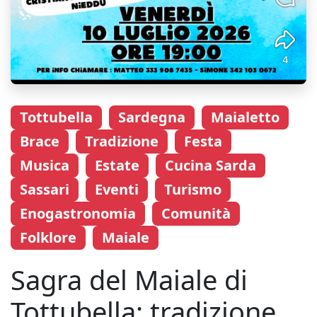
Tottubella
Sardegna
Maialetto
Brace
Tradizione
Festa
Musica
Estate
Cucina Sarda
Sassari
Eventi
Turismo
Enogastronomia
Comunità
Folklore
Maiale
Sagra del Maiale di
Tottubella: tradizione,