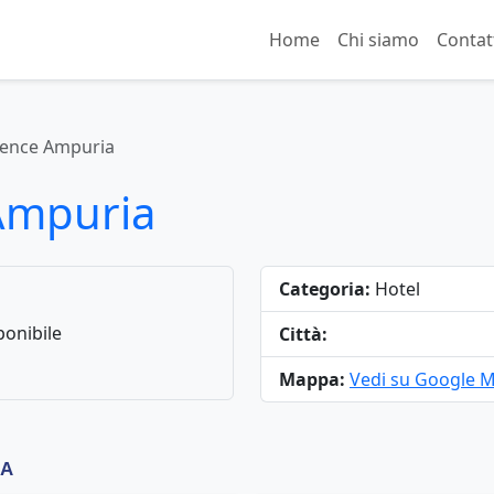
Home
Chi siamo
Contat
dence Ampuria
Ampuria
Categoria:
Hotel
onibile
Città:
Mappa:
Vedi su Google 