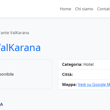
Home
Chi siamo
Contat
rante ValKarana
ValKarana
Categoria:
Hotel
onibile
Città:
Mappa:
Vedi su Google 