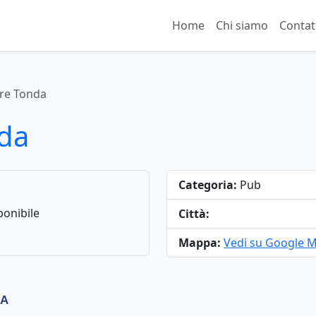
Home
Chi siamo
Contat
rre Tonda
nda
Categoria:
Pub
onibile
Città:
Mappa:
Vedi su Google 