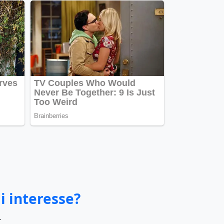
i interesse?
.