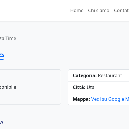
Home
Chi siamo
Contat
zza Time
e
Categoria:
Restaurant
onibile
Città:
Uta
Mappa:
Vedi su Google 