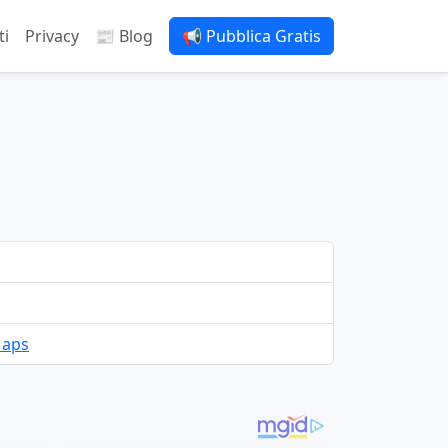
ti
Privacy
📰 Blog
📢 Pubblica Gratis
Maps