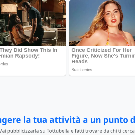
gere la tua attività a un punto d
Vai pubblicizzarla su Tottubella e fatti trovare da chi ti cerca