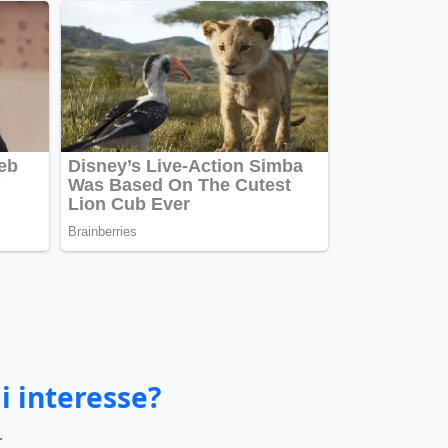
i interesse?
.