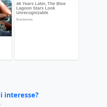
i interesse?
.