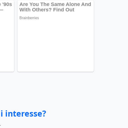
i interesse?
.